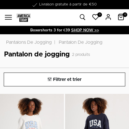
Livraison gratuite à partir de €50
0
0
Boxershorts 3 for €39
SHOP NOW >>
Pantalons De Jogging
Pantalon De Jogging
Pantalon de jogging
2
produits
Filtrer et trier