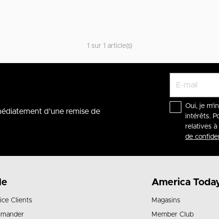
1 sur 1 article(s)
Oui, je m'i
mmédiatement d'une remise de
intérêts. P
relatives 
de confiden
de
America Toda
ice Clients
Magasins
mander
Member Club