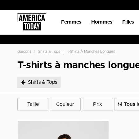
Femmes
Hommes
Filles
Garçons
Shirts & Tops
T-Shirts À Manches Longues
T-shirts à manches longu
Shirts & Tops
sélectionné Shirts & Tops
Taille
Couleur
Prix
Tous le