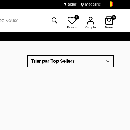
aider
magasins
0
0
Favoris
Compte
Panier