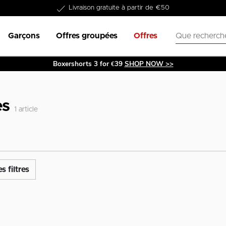
Livraison gratuite à partir de €50
Garçons
Offres groupées
Offres
Boxershorts 3 for €39
SHOP NOW >>
es
1
article
s filtres