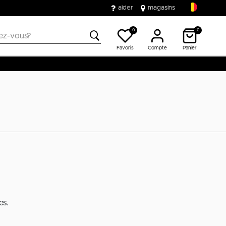
aider
magasins
0
0
Favoris
Compte
Panier
es.