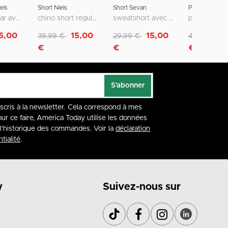
els
Short Niels
Short Sevan
Pantalon Phillo
coupe regular avec poches passepoilées
chino short regular fit avec fermeture zippée et bouton
sweatshort avec poche arrière et broderie
Remise de
à
Remise de
à
Remise de
à
5,00
15,00
15,00
2
39,99 €
29,99 €
49,99 €
€
€
€
S'abonner
nscris à la newsletter. Cela correspond à mes
our ce faire, America Today utilise les données
à l'historique des commandes. Voir la
déclaration
tialité
.
y
Suivez-nous sur