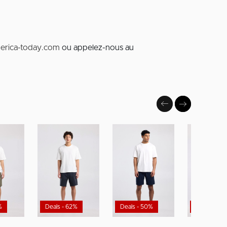
erica-today.com
ou appelez-nous au
%
Deals - 62%
Deals - 50%
Deals - 50