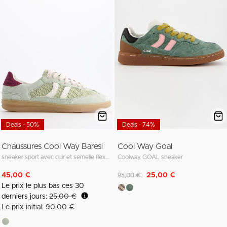
Deals - 50%
Deals - 74%
Chaussures Cool Way Baresi
Cool Way Goal
sneaker sport avec cuir et semelle flexible
Coolway GOAL sneaker
Remise de
à
45,00 €
25,00 €
95,00 €
Le prix le plus bas ces 30
derniers jours:
25,00 €
Le prix initial: 90,00 €