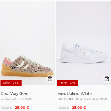
Deals - 74%
Deals - 78%
Cool Way Goal
Vans Upland White
Coolway GOAL sneaker
Sneaker blanche au style vans emblématique
Remise de
à
Remise de
à
25,00 €
25,00 €
95,00 €
115,00 €