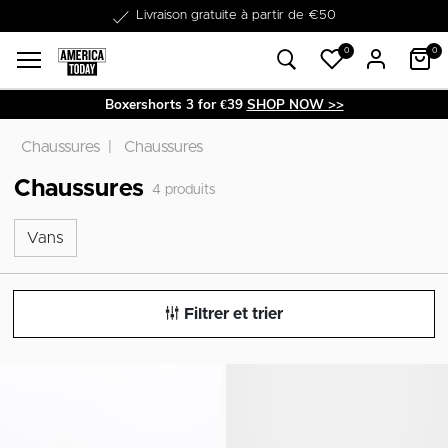
Livraison gratuite à partir de €50
0
0
Boxershorts 3 for €39
SHOP NOW >>
Chaussures
Chaussures
Chaussures
4
produits
Vans
Vans
Filtrer et trier