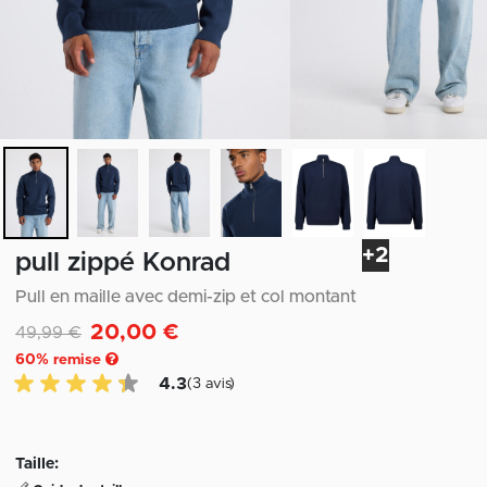
+2
pull zippé Konrad
Pull en maille avec demi-zip et col montant
20,00 €
Remise de
à
49,99 €
60
% remise
4.3 sur 5 avis des clients
4.3
(3 avis)
Taille: