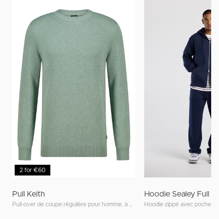
2 for €60
Pull Keith
Hoodie Sealey Full Z
Pull-over de coupe régulière pour homme, à encolure ronde