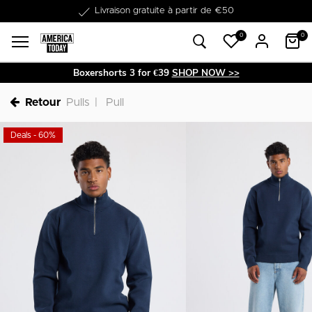
Dans les 1-3 jours livrable
0
0
Boxershorts 3 for €39
SHOP NOW >>
Retour
Pulls
Pull
Deals - 60%