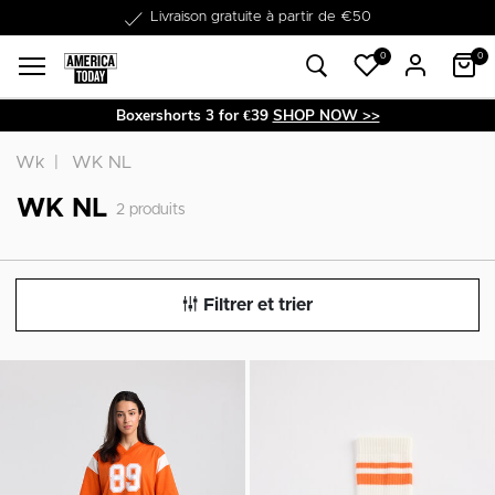
Livraison gratuite à partir de €50
0
0
Boxershorts 3 for €39
SHOP NOW >>
Wk
WK NL
WK NL
2
produits
Filtrer et trier