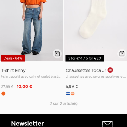
Deals - 64%
3 for €14 / 5 for €20
T-shirt Enny
Chaussettes Toca Jr
t-shirt sportif avec col v et ourlet élastiqué
chaussettes avec rayures sportives et bord élastiqué
Remise de
à
10,00 €
5,99 €
27,99 €
2 sur 2 article(s)
Newsletter