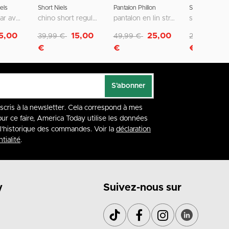
els
Short Niels
Pantalon Phillon
Short Sevan
coupe regular avec poches passepoilées
chino short regular fit avec fermeture zippée et bouton
pantalon en lin straight fit avec taille élastique
Remise de
à
Remise de
à
Remise de
à
5,00
15,00
25,00
1
39,99 €
49,99 €
29,99 €
€
€
€
S'abonner
nscris à la newsletter. Cela correspond à mes
our ce faire, America Today utilise les données
à l'historique des commandes. Voir la
déclaration
tialité
.
y
Suivez-nous sur