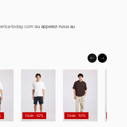
erica-today.com
ou appelez-nous au
%
Deals - 62%
Deals - 50%
Deals - 50