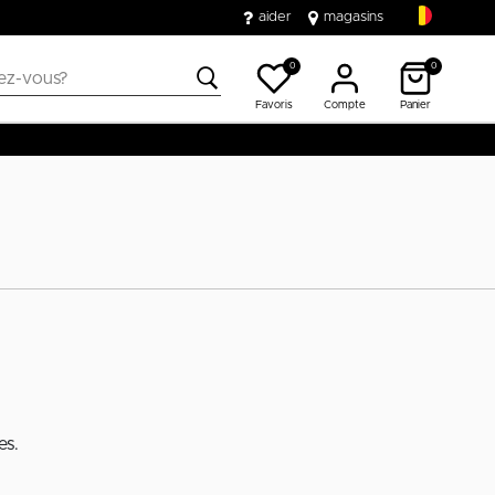
aider
magasins
0
0
Favoris
Compte
Panier
es.