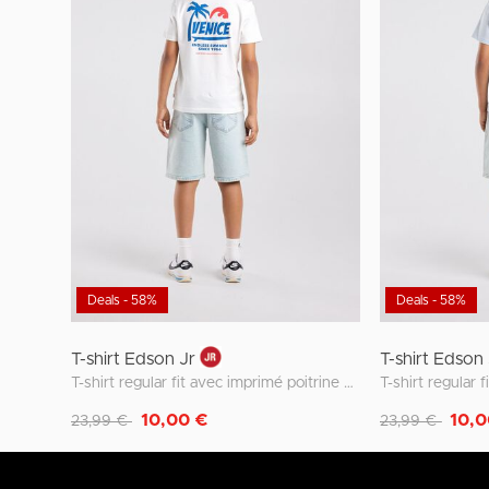
Deals - 58%
Deals - 58%
T-shirt Edson Jr
T-shirt Edson
T-shirt regular fit avec imprimé poitrine et devant
Remise de
à
Remise de
à
10,00 €
10,0
23,99 €
23,99 €