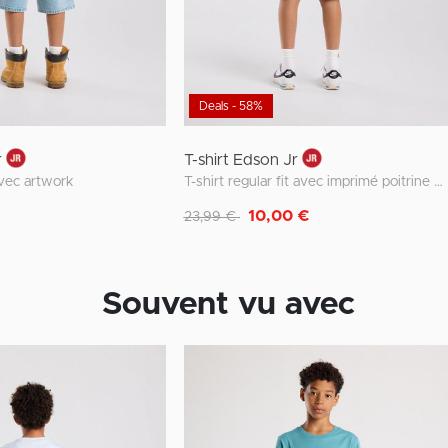
Deals - 58%
r
T-shirt Edson Jr
avec artwork
T-shirt regular fit avec imprimé poitrine et devant
Remise de
à
10,00 €
23,99 €
Souvent vu avec