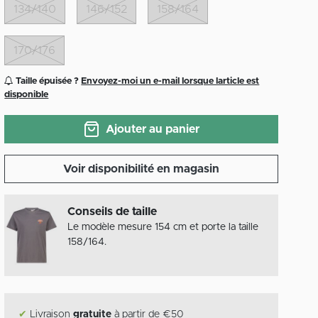
134/140
146/152
158/164
170/176
Taille épuisée ?
Envoyez-moi un e-mail lorsque larticle est
disponible
Ajouter au panier
Voir disponibilité en magasin
Conseils de taille
Le modèle mesure 154 cm et porte la taille
158/164.
✔
Livraison
gratuite
à partir de €50