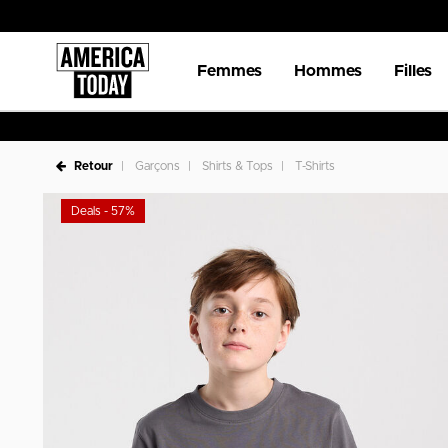
Femmes
Hommes
Filles
Retour
Garçons
Shirts & Tops
T-Shirts
Deals - 57%