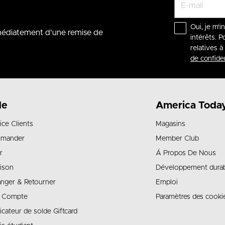
Oui, je m'i
mmédiatement d'une remise de
intérêts. P
relatives 
de confiden
de
America Toda
ice Clients
Magasins
mander
Member Club
r
Á Propos De Nous
aison
Développement dura
nger & Retourner
Emploi
 Compte
Paramètres des cooki
ficateur de solde Giftcard