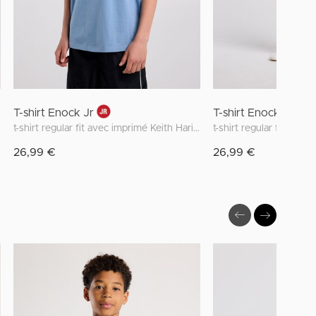
T-shirt Enock Jr
T-shirt Enock Jr
t-shirt regular fit avec imprimé Keith Haring devant et dos
26,99 €
26,99 €