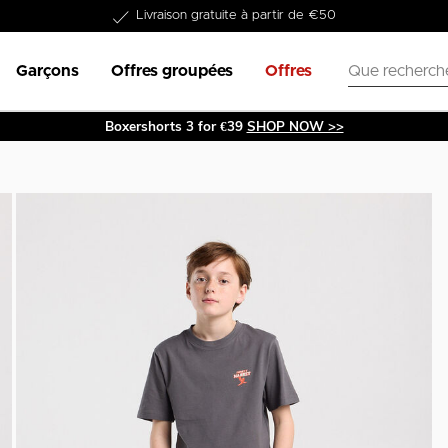
Dans les 1-3 jours livrable
Garçons
Offres groupées
Offres
Boxershorts 3 for €39
SHOP NOW >>