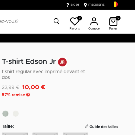
aider
magasins
0
0
Favoris
Compte
Panier
T-shirt Edson Jr
t-shirt regular avec imprimé devant et
dos
10,00 €
Remise de
à
22,99 €
57
% remise
Taille:
Guide des tailles