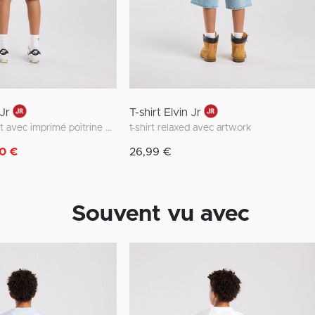
 Jr
T-shirt Elvin Jr
T-shirt regular fit avec imprimé poitrine et devant
t-shirt relaxed avec artwork
0 €
26,99 €
Souvent vu avec