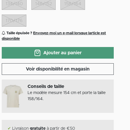
134/140
146/152
158/164
170/176
Taille épuisée ?
Envoyez-moi un e-mail lorsque larticle est
disponible
Ajouter au panier
Voir disponibilité en magasin
Conseils de taille
Le modèle mesure 154 cm et porte la taille
158/164.
✔
Livraison
gratuite
à partir de €50