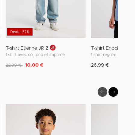
Deals - 57%
T-shirt Etienne JR Z
T-shirt Enock Jr
t-shirt avec col rond et imprimé
Remise de
à
10,00 €
26,99 €
22,99 €