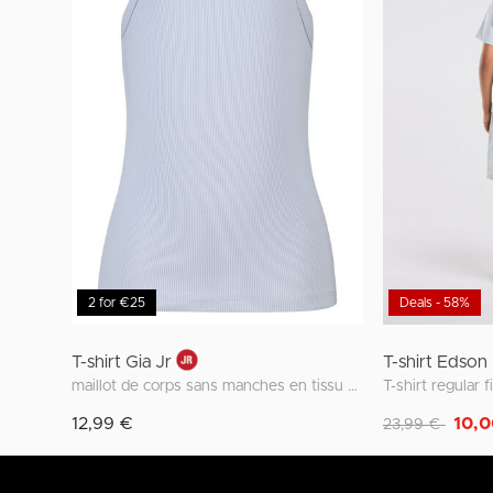
2 for €25
Deals - 58%
T-shirt Gia Jr
T-shirt Edson
maillot de corps sans manches en tissu côtelé
Remise de
à
12,99 €
10,0
23,99 €