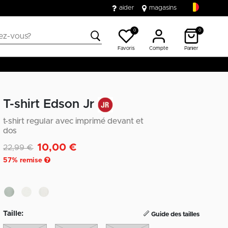
aider
magasins
0
0
Favoris
Compte
Panier
T-shirt Edson Jr
t-shirt regular avec imprimé devant et
dos
10,00 €
Remise de
à
22,99 €
57
% remise
Taille:
Guide des tailles