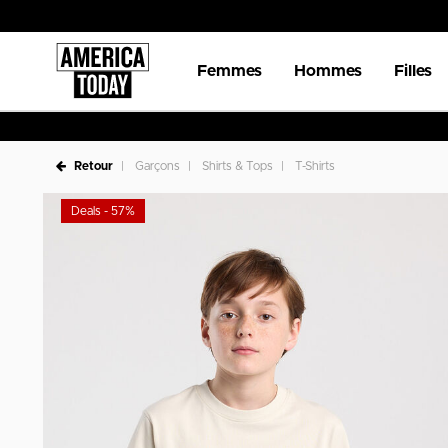
Femmes
Hommes
Filles
Retour
Garçons
Shirts & Tops
T-Shirts
Deals - 57%