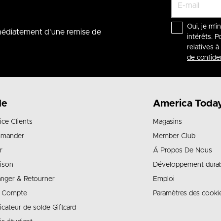
Oui, je m'i
mmédiatement d'une remise de
intérêts. P
relatives 
de confiden
de
America Toda
ice Clients
Magasins
mander
Member Club
r
Á Propos De Nous
aison
Développement dura
nger & Retourner
Emploi
 Compte
Paramètres des cooki
ficateur de solde Giftcard