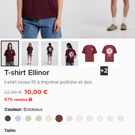
+2
T-shirt Ellinor
t-shirt loose fit à imprimé poitrine et dos
10,00 €
Remise de
à
22,99 €
57
% remise
Couleur:
Bordeaux
sélectionné
Taille: