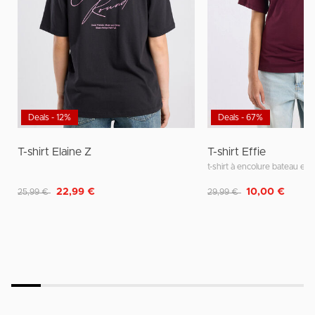
Deals - 12%
Deals - 67%
T-shirt Elaine Z
T-shirt Effie
t-shirt à encolure bateau et 
Remise de
à
Remise de
à
22,99 €
10,00 €
25,99 €
29,99 €