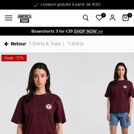
Dans les 1-3 jours livrable
0
0
Boxershorts 3 for €39
SHOP NOW >>
Retour
T-Shirts & Tops
T-Shirts
Deals - 57%