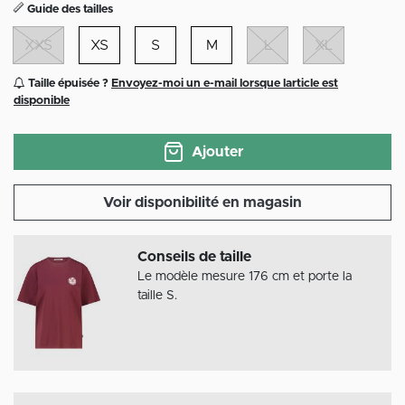
Guide des tailles
XXS
XS
S
M
L
XL
Taille épuisée ?
Envoyez-moi un e-mail lorsque larticle est
disponible
Ajouter
Voir disponibilité en magasin
Conseils de taille
Le modèle mesure 176 cm et porte la
taille S.