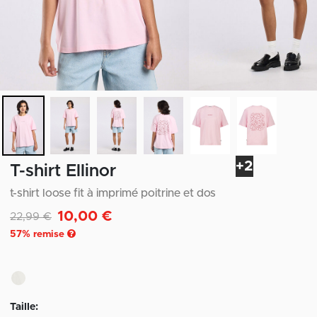
+2
T-shirt Ellinor
t-shirt loose fit à imprimé poitrine et dos
10,00 €
Remise de
à
22,99 €
57
% remise
Taille: