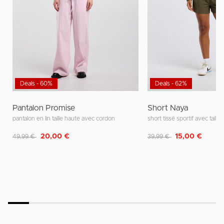
Deals - 60%
Deals - 62%
Pantalon Promise
Short Naya
pantalon en lin taille haute avec cordon
short tissé sportif avec taille 
Remise de
à
Remise de
à
20,00 €
15,00 €
49,99 €
39,99 €