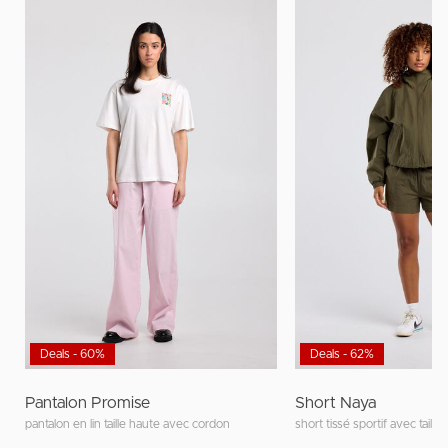
Deals - 60%
Deals - 62%
Pantalon Promise
Short Naya
pantalon en lin taille haute avec cordon
short tissé sportif avec taille 