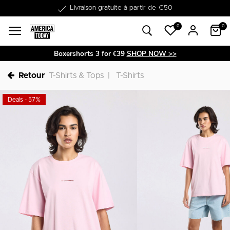
Dans les 1-3 jours livrable
0
0
Boxershorts 3 for €39
SHOP NOW >>
Retour
T-Shirts & Tops
T-Shirts
Deals - 57%