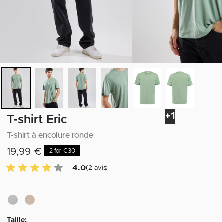
+1
T-shirt Eric
T-shirt à encolure ronde
19,99 €
2 for €30
4.0 sur 5 avis des clients
4.0
(2 avis)
Taille: