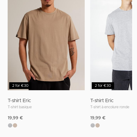
2 for €30
2 for €30
T-shirt Eric
T-shirt Eric
T-shirt basique
T-shirt à encolure ronde
19,99 €
19,99 €