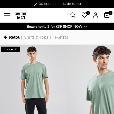
30 jours de droits de retour
0
0
Boxershorts 3 for €39
SHOP NOW >>
Retour
Shirts & Tops
T-Shirts
2 for €30