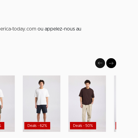
erica-today.com
ou appelez-nous au
%
Deals - 62%
Deals - 50%
Deals - 50