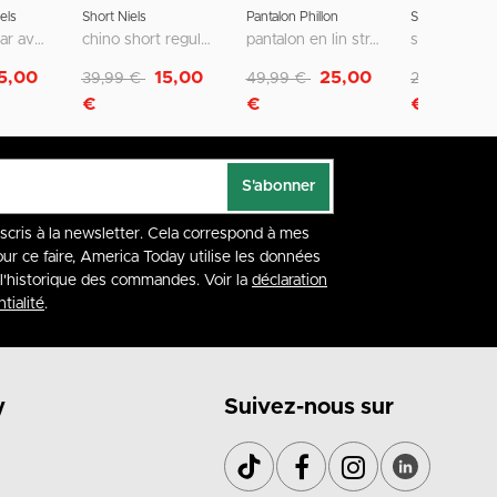
els
Short Niels
Pantalon Phillon
Short Sevan
coupe regular avec poches passepoilées
chino short regular fit avec fermeture zippée et bouton
pantalon en lin straight fit avec taille élastique
Remise de
à
Remise de
à
Remise de
à
5,00
15,00
25,00
1
39,99 €
49,99 €
29,99 €
€
€
€
S'abonner
nscris à la newsletter. Cela correspond à mes
our ce faire, America Today utilise les données
à l'historique des commandes. Voir la
déclaration
tialité
.
y
Suivez-nous sur