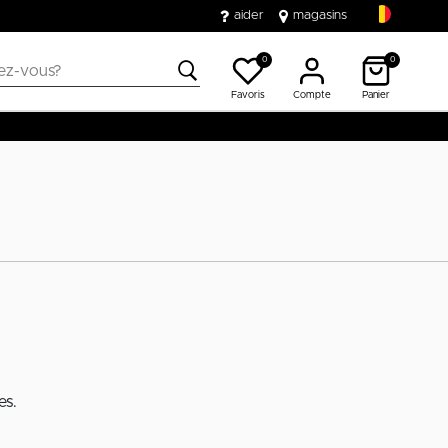
aider
magasins
0
0
Favoris
Compte
Panier
es.